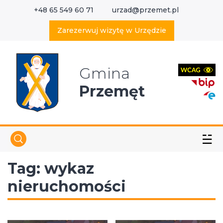
+48 65 549 60 71
urzad@przemet.pl
X
Wyszukaj w serwisie
Zarezerwuj wizytę w Urzędzie
Gmina
Przemęt
☱
Tag:
wykaz
nieruchomości