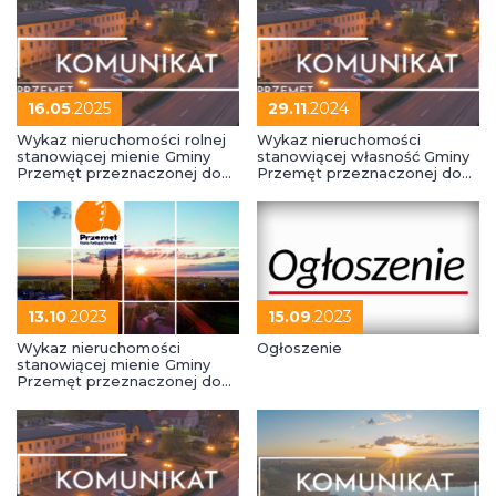
16.05
.2025
29.11
.2024
Wykaz nieruchomości rolnej
Wykaz nieruchomości
stanowiącej mienie Gminy
stanowiącej własność Gminy
Przemęt przeznaczonej do
Przemęt przeznaczonej do
wydzierżawienia
oddania w użyczenie
13.10
.2023
15.09
.2023
Wykaz nieruchomości
Ogłoszenie
stanowiącej mienie Gminy
Przemęt przeznaczonej do
oddania w dzierżawę.