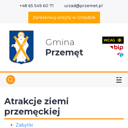
+48 65 549 60 71
urzad@przemet.pl
X
Wyszukaj w serwisie
Zarezerwuj wizytę w Urzędzie
Gmina
Przemęt
☱
Atrakcje ziemi
przemęckiej
Zabytki