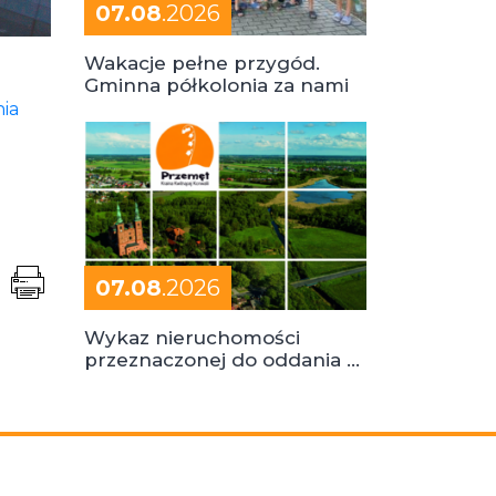
07.08
.2026
Wakacje pełne przygód.
Gminna półkolonia za nami
ia
07.08
.2026
Wykaz nieruchomości
przeznaczonej do oddania w
dzierżawę