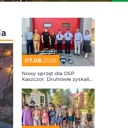
ia
07.08
.2026
Nowy sprzęt dla OSP
Kaszczor. Druhowie zyskali
cenne wsparcie