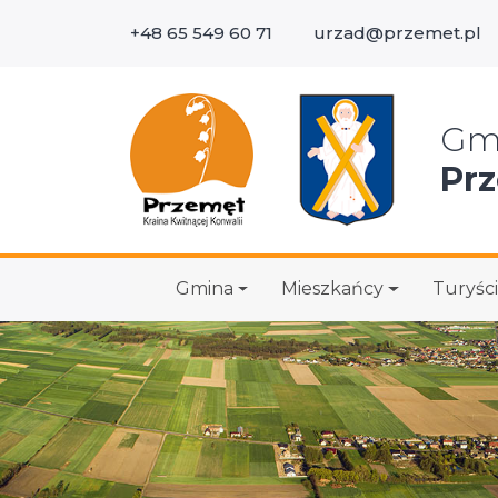
+48 65 549 60 71
urzad@przemet.pl
Wys
Gm
Pr
Gmina
Mieszkańcy
Turyści