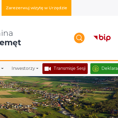
Zarezerwuj wizytę w Urzędzie
zukaj w serwisie
ina
zemęt
Inwestorzy
Transmisje Sesji
Deklara