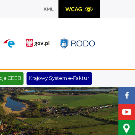
XML
X
cja CEEB
Krajowy System e-Faktur