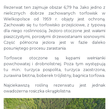
Rezerwat ten zajmuje obszar 6,79 ha. Jako jedno z
nielicznych dobrze zachowanych torfowisk w
Wielkopolsce od 1959 r. objęty jest ochroną.
Zachowało się tu torfowisko przejściowe, z typową
dla niego roślinnością. Jezioro otoczone jest wałami
piaszczystymi, porosłymi drzewostanami sosnowymi.
Część północna jeziora jest w fazie daleko
posuniętego procesu zarastania.
Torfowce otoczone są kępami wełnianki
powchowatej i drobnolistnej. Poza tym występują
tu m.in.: turzyca pospolita, turzyca zaostrzona,
żurawina błotna, boberek trójlistny, bagnica torfowa.
Najciekawszą rośliną rezerwatu jest jednak
owadożerna rosiczka okrągłolistna.