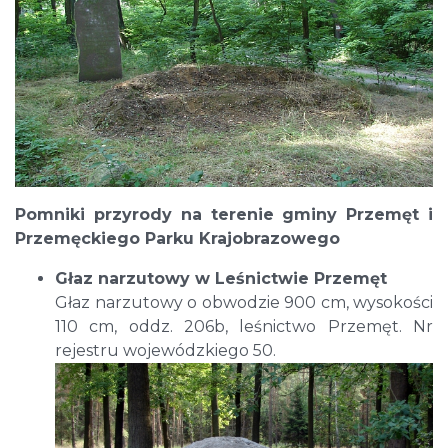
Pomniki przyrody na terenie gminy Przemęt i
Przemęckiego Parku Krajobrazowego
Głaz narzutowy w Leśnictwie Przemęt
Głaz narzutowy o obwodzie 900 cm, wysokości
110 cm, oddz. 206b, leśnictwo Przemęt. Nr
rejestru wojewódzkiego 50.