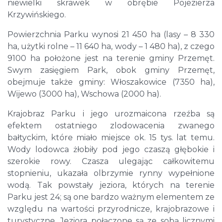
niewielki skrawek w obrębie Pojezierza
Krzywińskiego.
Powierzchnia Parku wynosi 21 450 ha (lasy – 8 330
ha, użytki rolne – 11 640 ha, wody – 1 480 ha), z czego
9100 ha położone jest na terenie gminy Przemęt.
Swym zasięgiem Park, obok gminy Przemęt,
obejmuje także gminy: Włoszakowice (7350 ha),
Wijewo (3000 ha), Wschowa (2000 ha).
Krajobraz Parku i jego urozmaicona rzeźba są
efektem ostatniego zlodowacenia zwanego
bałtyckim, które miało miejsce ok. 15 tys. lat temu.
Wody lodowca żłobiły pod jego czaszą głębokie i
szerokie rowy. Czasza ulegając całkowitemu
stopnieniu, ukazała olbrzymie rynny wypełnione
wodą. Tak powstały jeziora, których na terenie
Parku jest 24; są one bardzo ważnym elementem ze
względu na wartości przyrodnicze, krajobrazowe i
turystyczne. Jeziora połączone są ze sobą licznymi