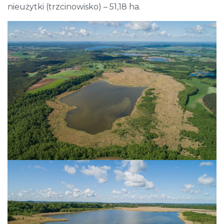
nieużytki (trzcinowisko) – 51,18 ha.