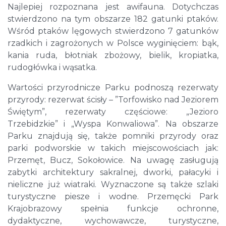
Najlepiej rozpoznana jest awifauna. Dotychczas
stwierdzono na tym obszarze 182 gatunki ptaków.
Wśród ptaków lęgowych stwierdzono 7 gatunków
rzadkich i zagrożonych w Polsce wyginięciem: bąk,
kania ruda, błotniak zbożowy, bielik, kropiatka,
rudogłówka i wąsatka.
Wartości przyrodnicze Parku podnoszą rezerwaty
przyrody: rezerwat ścisły – ”Torfowisko nad Jeziorem
Świętym”, rezerwaty częściowe: „Jezioro
Trzebidzkie” i „Wyspa Konwaliowa”. Na obszarze
Parku znajdują się, także pomniki przyrody oraz
parki podworskie w takich miejscowościach jak:
Przemęt, Bucz, Sokołowice. Na uwagę zasługują
zabytki architektury sakralnej, dworki, pałacyki i
nieliczne już wiatraki. Wyznaczone są także szlaki
turystyczne piesze i wodne. Przemęcki Park
Krajobrazowy spełnia funkcje ochronne,
dydaktyczne, wychowawcze, turystyczne,