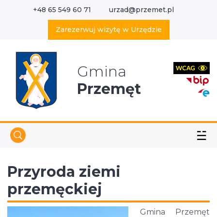
+48 65 549 60 71
urzad@przemet.pl
X
Wyszukaj w serwisie
Zarezerwuj wizytę w Urzędzie
Gmina
Przemęt
☱
Przyroda ziemi
przemęckiej
Gmina Przemęt