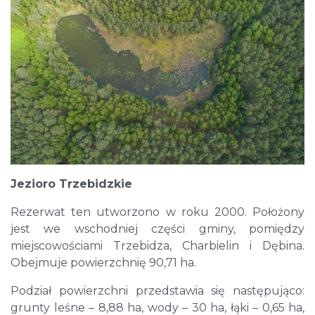
Jezioro Trzebidzkie
Rezerwat ten utworzono w roku 2000. Położony
jest we wschodniej części gminy, pomiędzy
miejscowościami Trzebidza, Charbielin i Dębina.
Obejmuje powierzchnię 90,71 ha.
Podział powierzchni przedstawia się następująco:
grunty leśne – 8,88 ha, wody – 30 ha, łąki – 0,65 ha,