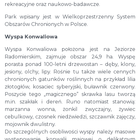
rekreacyjne oraz naukowo-badawcze.
Park wpisany jest w Wielkoprzestrzenny System
Obszarów Chronionych w Polsce.
Wyspa Konwaliowa
Wyspa Konwaliowa położona jest na Jeziorze
Radomierskim, zajmuje obszar 24,9 ha. Wyspę
porasta ponad 100-letni drzewostan – dęby, klony,
jesiony, olchy, lipy. Rośnie tu także wiele cennych
chronionych gatunków roślinnych na przykład lilia
złotogłów, kosaciec syberyjski, buławnik czerwony.
Poszycie tego „magicznego” skrawka lasu tworzą
m.in. szakłak i dereń. Runo natomiast stanowią:
marzanna wonna, żonkil zwyczajny, żywiec
cebulkowy, czosnek niedźwiedzi, szczawnik zajęczy,
mojownik dwulistny.
Do szczególnych osobliwości wyspy należy masowe
występowanie konwalii majowej o delikatnym