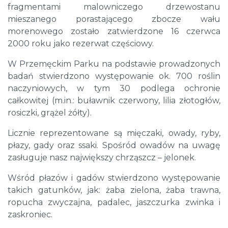
fragmentami malowniczego drzewostanu
mieszanego porastającego zbocze wału
morenowego zostało zatwierdzone 16 czerwca
2000 roku jako rezerwat częściowy.
W Przemęckim Parku na podstawie prowadzonych
badań stwierdzono występowanie ok. 700 roślin
naczyniowych, w tym 30 podlega ochronie
całkowitej (m.in.: buławnik czerwony, lilia złotogłów,
rosiczki, grążel żółty).
Licznie reprezentowane są mięczaki, owady, ryby,
płazy, gady oraz ssaki. Spośród owadów na uwagę
zasługuje nasz największy chrząszcz – jelonek.
Wśród płazów i gadów stwierdzono występowanie
takich gatunków, jak: żaba zielona, żaba trawna,
ropucha zwyczajna, padalec, jaszczurka zwinka i
zaskroniec.