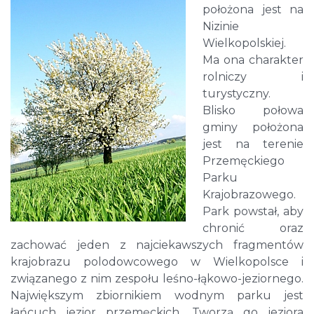
położona jest na
Nizinie
Wielkopolskiej.
Ma ona charakter
rolniczy i
turystyczny.
Blisko połowa
gminy położona
jest na terenie
Przemęckiego
Parku
Krajobrazowego.
Park powstał, aby
chronić oraz
zachować jeden z najciekawszych fragmentów
krajobrazu polodowcowego w Wielkopolsce i
związanego z nim zespołu leśno-łąkowo-jeziornego.
Największym zbiornikiem wodnym parku jest
łańcuch jezior przemęckich. Tworzą go jeziora