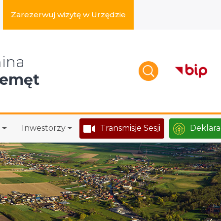
Zarezerwuj wizytę w Urzędzie
zukaj w serwisie
ina
zemęt
Inwestorzy
Transmisje Sesji
Deklara