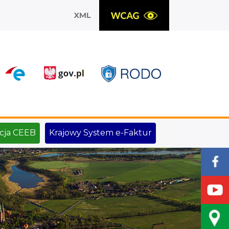
XML
X
cja CEEB
Krajowy System e-Faktur