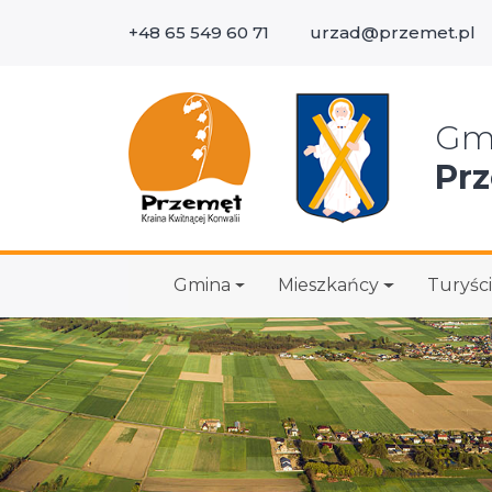
+48 65 549 60 71
urzad@przemet.pl
Wys
Gm
Pr
Gmina
Mieszkańcy
Turyści