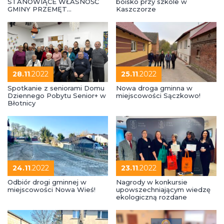
STANOWIĄCE WŁASNOŚĆ
boisko przy szkole w
GMINY PRZEMĘT
Kaszczorze
PRZEZNACZONE DO
SPRZEDAŻY
28.11
.2022
25.11
.2022
Spotkanie z seniorami Domu
Nowa droga gminna w
Dziennego Pobytu Senior+ w
miejscowości Sączkowo!
Błotnicy
24.11
.2022
23.11
.2022
Odbiór drogi gminnej w
Nagrody w konkursie
miejscowości Nowa Wieś!
upowszechniającym wiedzę
ekologiczną rozdane