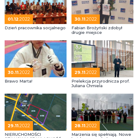
01.12
.2022
30.11
.2022
Dzień pracownika socjalnego
Fabian Brożyński zdobył
drugie miejsce
30.11
.2022
29.11
.2022
Brawo Marta!
Prelekcja przyrodnicza prof.
Juliana Chmiela
29.11
.2022
28.11
.2022
NIERUCHOMOŚCI
Marzenia się spełniają. Nowe