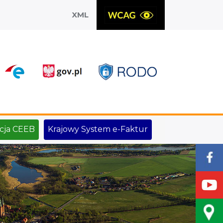
XML
X
cja CEEB
Krajowy System e-Faktur