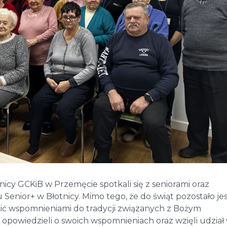
wnicy GCKiB w Przemęcie spotkali się z seniorami oraz
nior+ w Błotnicy. Mimo tego, że do świąt pozostało je
cić wspomnieniami do tradycji związanych z Bożym
opowiedzieli o swoich wspomnieniach oraz wzięli udział