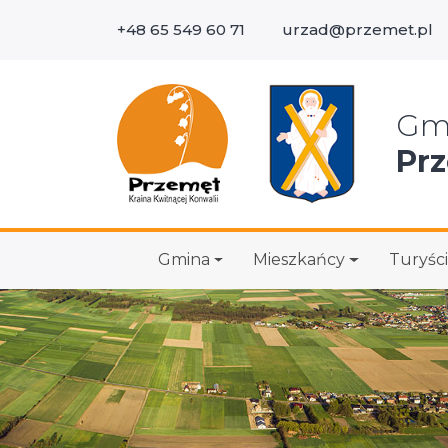
+48 65 549 60 71
urzad@przemet.pl
Wys
Gm
Pr
Gmina
Mieszkańcy
Turyści