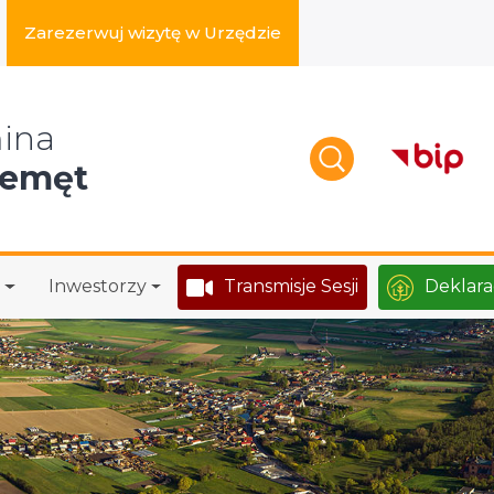
Zarezerwuj wizytę w Urzędzie
zukaj w serwisie
ina
zemęt
Inwestorzy
Transmisje Sesji
Deklara