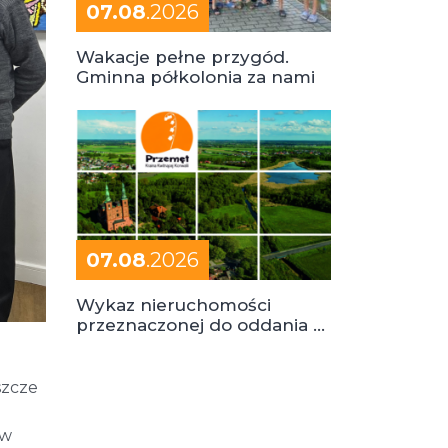
07.08
.2026
Wakacje pełne przygód.
Gminna półkolonia za nami
07.08
.2026
Wykaz nieruchomości
przeznaczonej do oddania w
dzierżawę
szcze
 w