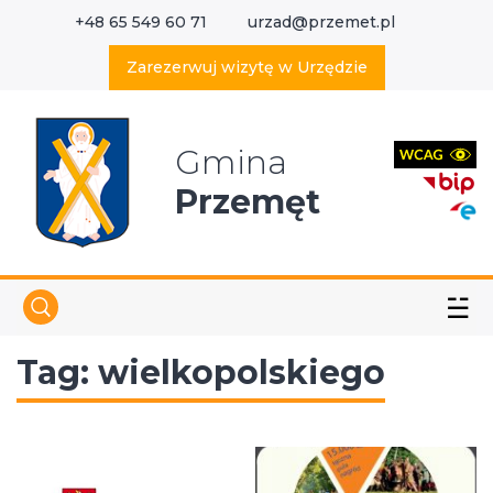
+48 65 549 60 71
urzad@przemet.pl
X
Wyszukaj w serwisie
Zarezerwuj wizytę w Urzędzie
Gmina
Przemęt
☱
Tag:
wielkopolskiego