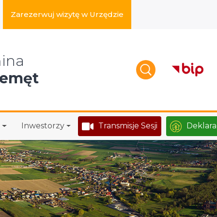
Zarezerwuj wizytę w Urzędzie
zukaj w serwisie
ina
zemęt
Inwestorzy
Transmisje Sesji
Deklara