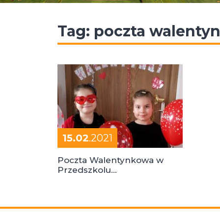
Tag:
poczta walenty
15.02
.2021
Poczta Walentynkowa w
Przedszkolu
Samorządowym w
Przemęcie