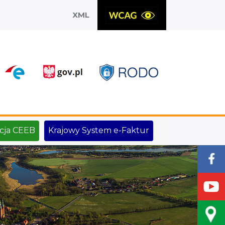
XML
X
cja CEEB
Krajowy System e-Faktur