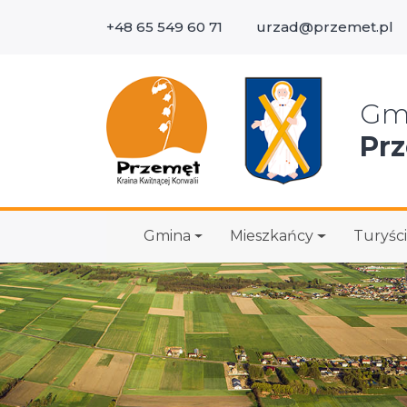
+48 65 549 60 71
urzad@przemet.pl
Wys
Gm
Pr
Gmina
Mieszkańcy
Turyści