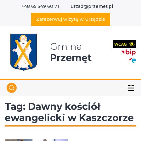
+48 65 549 60 71
urzad@przemet.pl
X
Wyszukaj w serwisie
Zarezerwuj wizytę w Urzędzie
Gmina
Przemęt
☱
Tag:
Dawny kościół
ewangelicki w Kaszczorze