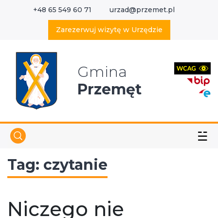
+48 65 549 60 71
urzad@przemet.pl
X
Wyszukaj w serwisie
Zarezerwuj wizytę w Urzędzie
Gmina
Przemęt
☱
Tag:
czytanie
Niczego nie