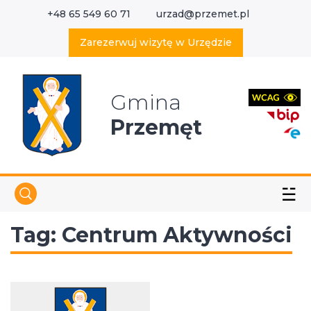
+48 65 549 60 71
urzad@przemet.pl
X
Wyszukaj w serwisie
Zarezerwuj wizytę w Urzędzie
Gmina
Przemęt
☱
Tag:
Centrum Aktywności