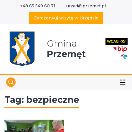
+48 65 549 60 71
urzad@przemet.pl
X
Wyszukaj w serwisie
Zarezerwuj wizytę w Urzędzie
Gmina
Przemęt
☱
Tag:
bezpieczne