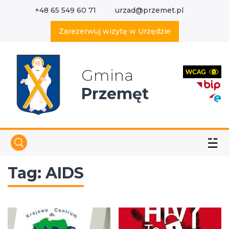
+48 65 549 60 71
urzad@przemet.pl
X
Wyszukaj w serwisie
Zarezerwuj wizytę w Urzędzie
Gmina
Przemęt
☱
Tag:
AIDS