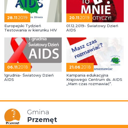
28.11
.2019
20.11
.2019
Europejski Tydzień
01.12.2019- Światowy Dzień
Testowania w kierunku HIV
AIDS
06.11
.2018
21.06
.2018
1grudnia- Światowy Dzień
Kampania edukacyjna
AIDS
Krajowego Centrum ds. AIDS
„Mam czas rozmawiać”.
Gmina
Przemęt