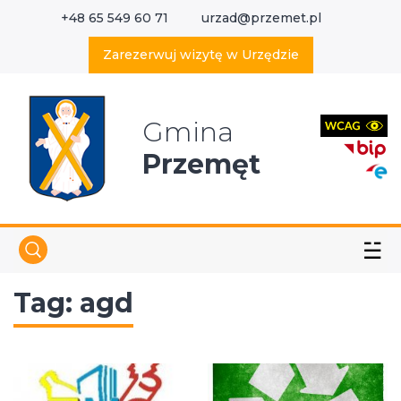
+48 65 549 60 71
urzad@przemet.pl
X
Wyszukaj w serwisie
Zarezerwuj wizytę w Urzędzie
Gmina
Przemęt
☱
Tag:
agd