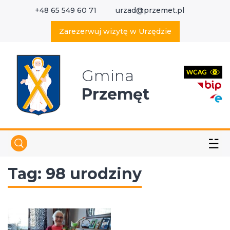
+48 65 549 60 71
urzad@przemet.pl
X
Wyszukaj w serwisie
Zarezerwuj wizytę w Urzędzie
Gmina
Przemęt
☱
Tag:
98 urodziny