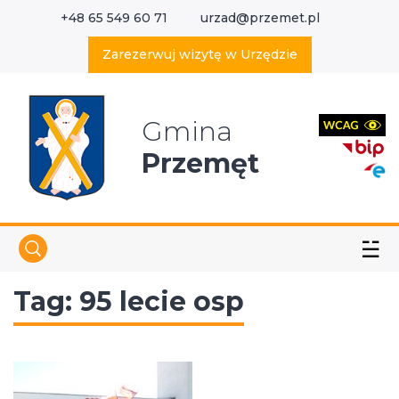
+48 65 549 60 71
urzad@przemet.pl
X
Wyszukaj w serwisie
Zarezerwuj wizytę w Urzędzie
Gmina
Przemęt
☱
Tag:
95 lecie osp