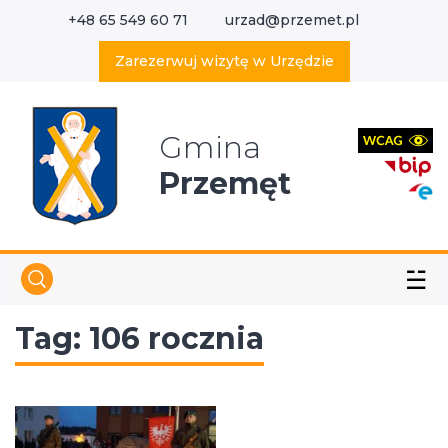
+48 65 549 60 71
urzad@przemet.pl
X
Wyszukaj w serwisie
Zarezerwuj wizytę w Urzędzie
Gmina
Przemęt
☱
Tag:
106 rocznia