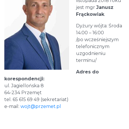
listopada 2018 roku
jest mgr
Janusz
Frąckowiak
.
Dyżury wójta: Środa
14:00 – 16:00
/po wcześniejszym
telefonicznym
uzgodnieniu
terminu/
Adres do
korespondencji:
ul. Jagiellońska 8
64-234 Przemęt
tel. 65 615 69 49 (sekretariat)
e-mail:
wojt@przemet.pl