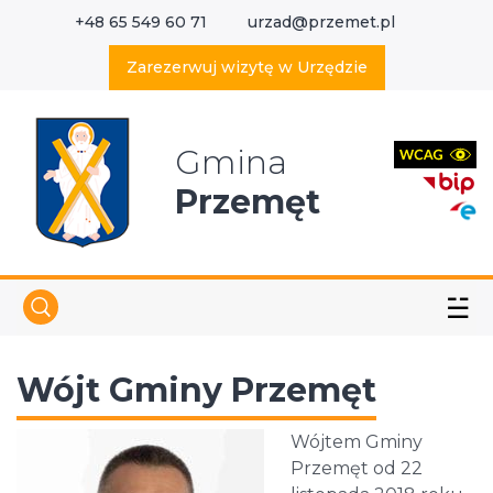
+48 65 549 60 71
urzad@przemet.pl
X
Wyszukaj w serwisie
Zarezerwuj wizytę w Urzędzie
Gmina
Przemęt
☱
Wójt Gminy Przemęt
Wójtem Gminy
Przemęt od 22