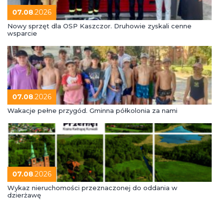
07.08
.2026
Nowy sprzęt dla OSP Kaszczor. Druhowie zyskali cenne
wsparcie
07.08
.2026
Wakacje pełne przygód. Gminna półkolonia za nami
07.08
.2026
Wykaz nieruchomości przeznaczonej do oddania w
dzierżawę