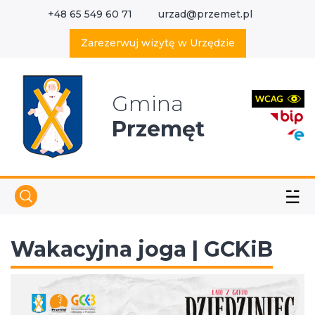
+48 65 549 60 71
urzad@przemet.pl
X
Wyszukaj w serwisie
Zarezerwuj wizytę w Urzędzie
Gmina
Przemęt
☱
Wakacyjna joga | GCKiB