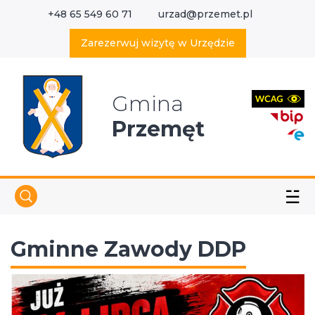
+48 65 549 60 71
urzad@przemet.pl
X
Wyszukaj w serwisie
Zarezerwuj wizytę w Urzędzie
Gmina
Przemęt
☱
Gminne Zawody DDP