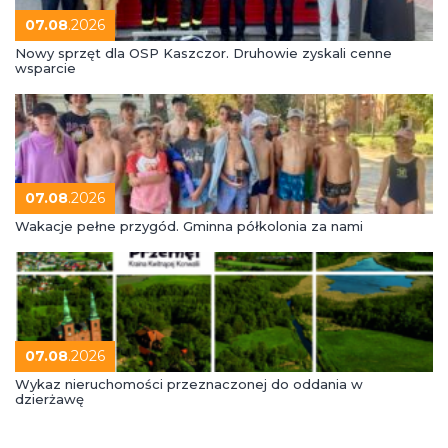
07.08
.2026
Nowy sprzęt dla OSP Kaszczor. Druhowie zyskali cenne
wsparcie
07.08
.2026
Wakacje pełne przygód. Gminna półkolonia za nami
07.08
.2026
Wykaz nieruchomości przeznaczonej do oddania w
dzierżawę