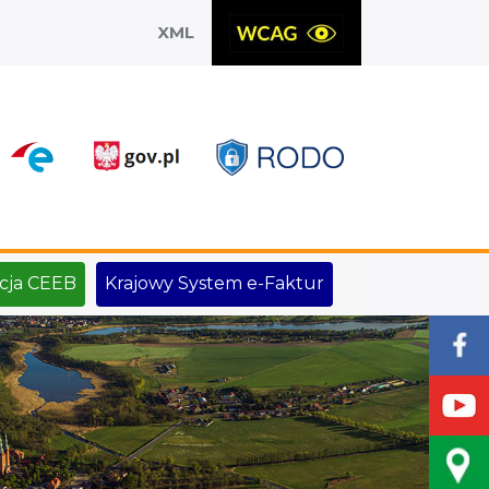
XML
X
cja CEEB
Krajowy System e-Faktur