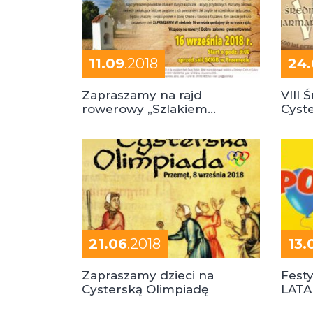
11.09
.2018
24
Zapraszamy na rajd
VIII
rowerowy „Szlakiem
Cyst
Kapliczek”
21.06
.2018
13.
Zapraszamy dzieci na
Fest
Cysterską Olimpiadę
LATA