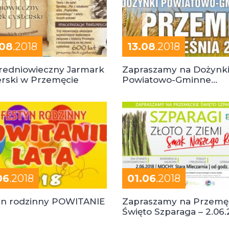
.08
.2018
13.08
.2018
 Średniowieczny Jarmark
Zapraszamy na Dożynk
erski w Przemęcie
Powiatowo-Gminne
PRZEMĘT 2018
06
.2018
01.06
.2018
yn rodzinny POWITANIE
Zapraszamy na Przemę
Święto Szparaga – 2.06.
Mochy