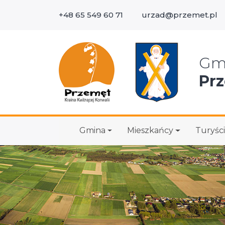
+48 65 549 60 71
urzad@przemet.pl
Wys
Gm
Pr
Gmina
Mieszkańcy
Turyści