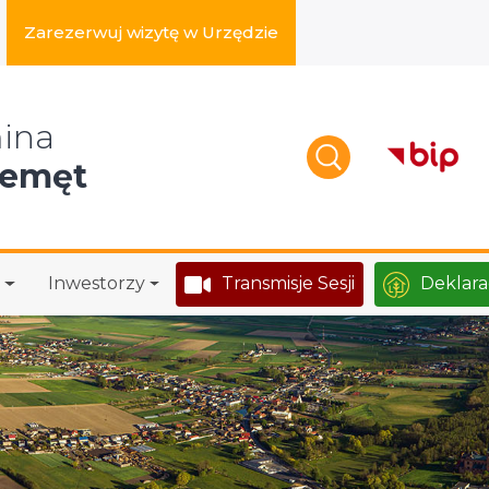
Zarezerwuj wizytę w Urzędzie
zukaj w serwisie
ina
zemęt
Inwestorzy
Transmisje Sesji
Deklara