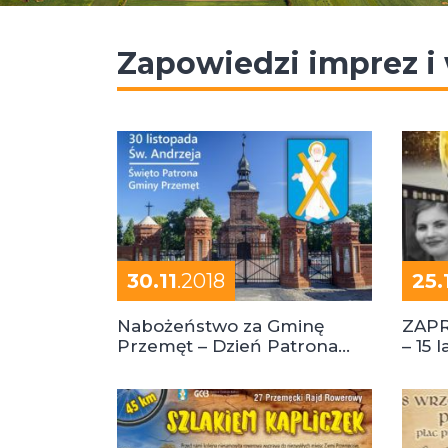
Zapowiedzi imprez i
30.11
.2018
25.
Nabożeństwo za Gminę
ZAP
Przemęt – Dzień Patrona
– 15 
Gminy