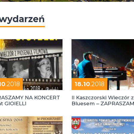
 wydarzeń
10
.2018
18.10
.2018
RASZAMY NA KONCERT
II Kaszczorski Wieczór z
lat GIOIELLI
Bluesem – ZAPRASZA