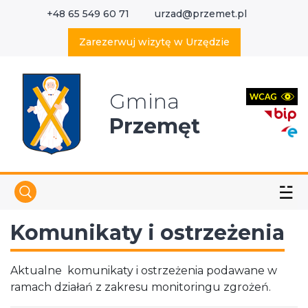
+48 65 549 60 71
urzad@przemet.pl
X
Wyszukaj w serwisie
Zarezerwuj wizytę w Urzędzie
Gmina
Przemęt
☱
Komunikaty i ostrzeżenia
Aktualne komunikaty i ostrzeżenia podawane w
ramach działań z zakresu monitoringu zgrożeń.