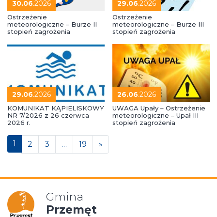
30.06
.2026
29.06
.2026
Ostrzeżenie
Ostrzeżenie
meteorologiczne – Burze II
meteorologiczne – Burze III
stopień zagrożenia
stopień zagrożenia
29.06
.2026
26.06
.2026
KOMUNIKAT KĄPIELISKOWY
UWAGA Upały – Ostrzeżenie
NR 7/2026 z 26 czerwca
meteorologiczne – Upał III
2026 r.
stopień zagrożenia
Posts navigation
1
2
3
…
19
»
Gmina
Przemęt