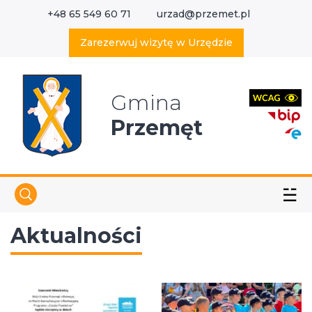
+48 65 549 60 71
urzad@przemet.pl
X
Wyszukaj w serwisie
Zarezerwuj wizytę w Urzędzie
Gmina
Przemęt
☱
Aktualności