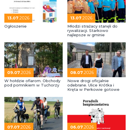
13.07
.2026
13.07
.2026
Ogłoszenie
Młodzi strażacy stanęli do
rywalizacji. Starkowo
najlepsze w gminie
09.07
.2026
08.07
.2026
W hołdzie ofiarom. Obchody
Nowe drogi oficjalnie
pod pomnikiem w Tuchorzy
odebrane. Ulice Krótka i
Kręta w Perkowie gotowe
07.07
.2026
06.07
.2026