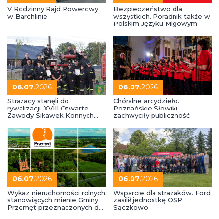
V Rodzinny Rajd Rowerowy
Bezpieczeństwo dla
w Barchlinie
wszystkich. Poradnik także w
Polskim Języku Migowym
06.07
.2026
06.07
.2026
Strażacy stanęli do
Chóralne arcydzieło.
rywalizacji. XVIII Otwarte
Poznańskie Słowiki
Zawody Sikawek Konnych
zachwyciły publiczność
oraz VIII Otwarte Zawody Old
Boy i Old Girl
06.07
.2026
06.07
.2026
Wykaz nieruchomości rolnych
Wsparcie dla strażaków. Ford
stanowiących mienie Gminy
zasilił jednostkę OSP
Przemęt przeznaczonych do
Sączkowo
wydzierżawienia