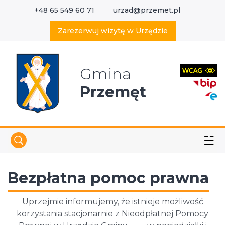
+48 65 549 60 71
urzad@przemet.pl
X
Wyszukaj w serwisie
Zarezerwuj wizytę w Urzędzie
Gmina
Przemęt
☱
Bezpłatna pomoc prawna
Uprzejmie informujemy, że istnieje możliwość
korzystania stacjonarnie z Nieodpłatnej Pomocy