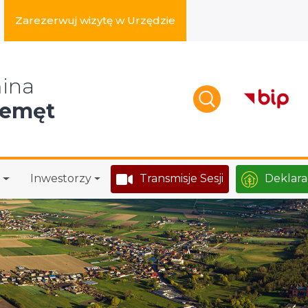
Zarezerwuj wizytę w Urzędzie
zukaj w serwisie
ina
zemęt
Inwestorzy
Transmisje Sesji
Deklara