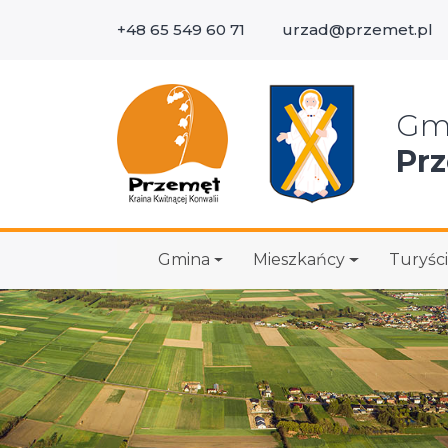
+48 65 549 60 71
urzad@przemet.pl
Wys
Gm
Pr
Gmina
Mieszkańcy
Turyści