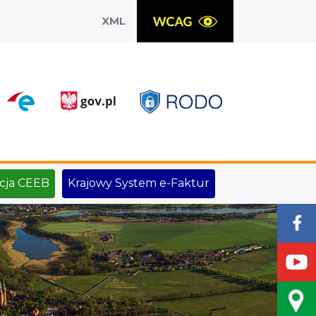
XML
X
cja CEEB
Krajowy System e-Faktur