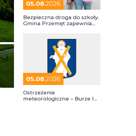
05.08
.2026
Bezpieczna droga do szkoły.
Gmina Przemęt zapewnia
dowóz do szkół i ośrodków
05.08
.2026
Ostrzeżenie
meteorologiczne – Burze I
stopień zagrożenia