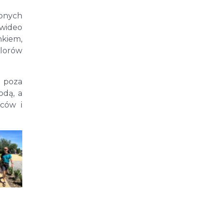
zonych
 wideo
kiem,
alorów
 poza
odą, a
ców i