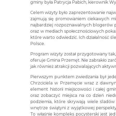
gminy była Patrycja Pabich, kierownik W
Celem wizyty było zaprezentowanie najwa
zajmują się promowaniem ciekawych mie
najbardziej rozpoznawalnych blogerów 
oraz w mediach społecznościowych pokazu
które warto odwiedzić. Ich działalność ś
Polsce.
Program wizyty został przygotowany tak, 
oferuje Gmina Przemęt. Nie zabrakło zar
jak również atrakcji pozwalających aktyw
Pierwszym punktem zwiedzania był jeden
Chrzciciela w Przemęcie wraz z dawny
element historii miejscowości i całej g
oraz zobaczyć miejsca na co dzień nied
podziemia, które skrywają wiele śladów 
wnętrze świątyni z wyjątkowej perspekt
To właśnie kompleks pocysterski jest je