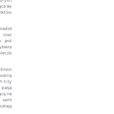
uryści
ca się
nktów
wadził
 oraz
 jest
ybiera
lecze
ątkowo
awalną
h trzy
 pasją
ącą na
k sami
ostają