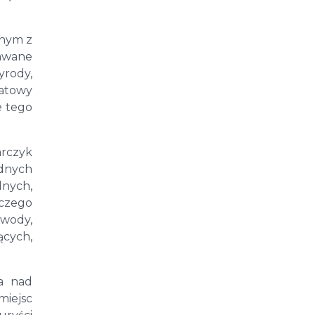
dnym z
nawane
yrody,
katowy
e tego
arczyk
odnych
nych,
aczego
 wody,
ących,
a nad
iejsc