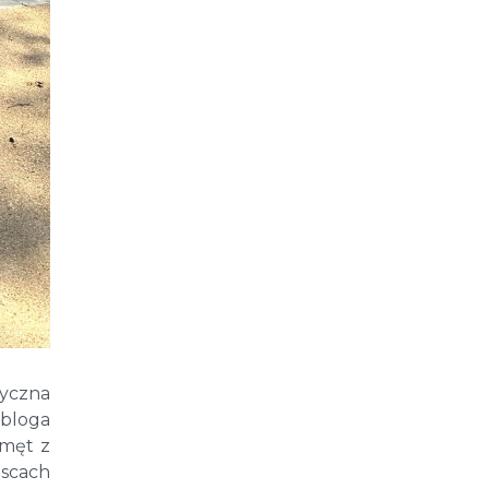
tyczna
 bloga
emęt z
jscach