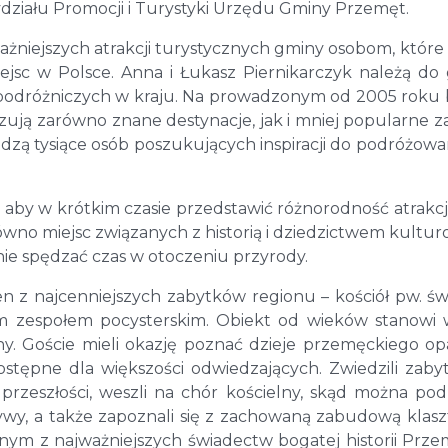
ydziału Promocji i Turystyki Urzędu Gminy Przemęt.
żniejszych atrakcji turystycznych gminy osobom, które 
jsc w Polsce. Anna i Łukasz Piernikarczyk należą do
podróżniczych w kraju. Na prowadzonym od 2005 roku
ją zarówno znane destynacje, jak i mniej popularne za
ledzą tysiące osób poszukujących inspiracji do podróżowa
aby w krótkim czasie przedstawić różnorodność atrakcji,
ówno miejsc związanych z historią i dziedzictwem kultu
nie spędzać czas w otoczeniu przyrody.
 z najcenniejszych zabytków regionu – kościół pw. św
m zespołem pocysterskim. Obiekt od wieków stanowi
miny. Goście mieli okazję poznać dzieje przemęckiego o
ostępne dla większości odwiedzających. Zwiedzili zab
przeszłości, weszli na chór kościelny, skąd można pod
ywy, a także zapoznali się z zachowaną zabudową klasz
dnym z najważniejszych świadectw bogatej historii Prze