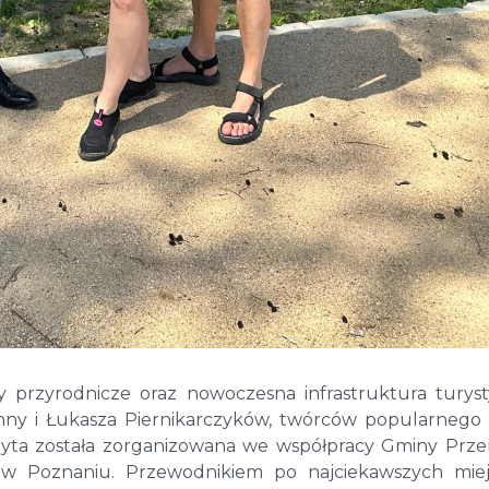
y przyrodnicze oraz nowoczesna infrastruktura turys
j Anny i Łukasza Piernikarczyków, twórców popularnego
Wizyta została zorganizowana we współpracy Gminy Prz
 w Poznaniu. Przewodnikiem po najciekawszych mie