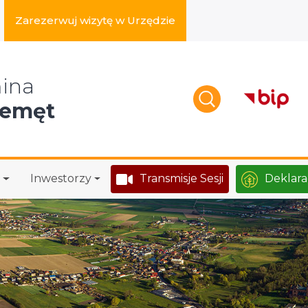
Zarezerwuj wizytę w Urzędzie
zukaj w serwisie
ina
zemęt
Inwestorzy
Transmisje Sesji
Deklara