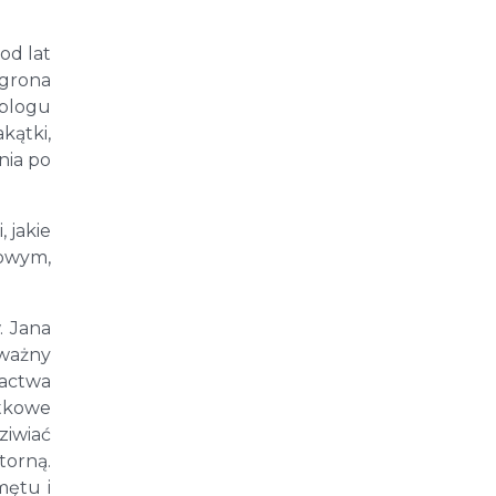
od lat
 grona
 blogu
kątki,
nia po
 jakie
rowym,
. Jana
 ważny
pactwa
ytkowe
ziwiać
torną.
mętu i