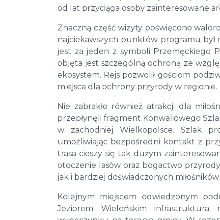
od lat przyciąga osoby zainteresowane arc
Znaczną część wizyty poświęcono waloro
najciekawszych punktów programu był r
jest za jeden z symboli Przemęckiego 
objęta jest szczególną ochroną ze wzgl
ekosystem. Rejs pozwolił gościom podziw
miejsca dla ochrony przyrody w regionie.
Nie zabrakło również atrakcji dla mił
przepłynęli fragment Konwaliowego Szla
w zachodniej Wielkopolsce. Szlak pr
umożliwiając bezpośredni kontakt z prz
trasa cieszy się tak dużym zainteresowa
otoczenie lasów oraz bogactwo przyrody 
jak i bardziej doświadczonych miłośników
Kolejnym miejscem odwiedzonym podcz
Jeziorem Wieleńskim infrastruktura 