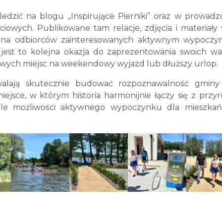
ledzić na blogu „Inspirujące Pierniki” oraz w prowad
owych. Publikowane tam relacje, zdjęcia i materiały
rona odbiorców zainteresowanych aktywnym wypoczyn
 jest to kolejna okazja do zaprezentowania swoich w
ych miejsc na weekendowy wyjazd lub dłuższy urlop.
walają skutecznie budować rozpoznawalność gminy
jsce, w którym historia harmonijnie łączy się z przyr
iele możliwości aktywnego wypoczynku dla mieszkań