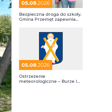
05.08
.2026
Bezpieczna droga do szkoły.
Gmina Przemęt zapewnia
dowóz do szkół i ośrodków
05.08
.2026
Ostrzeżenie
meteorologiczne – Burze I
stopień zagrożenia