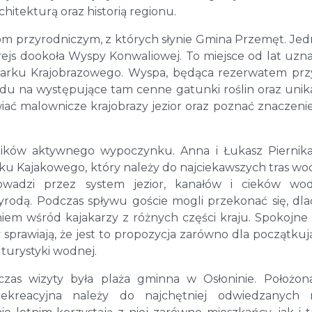
hitekturą oraz historią regionu.
m przyrodniczym, z których słynie Gmina Przemęt. Je
ejs dookoła Wyspy Konwaliowej. To miejsce od lat uz
Parku Krajobrazowego. Wyspa, będąca rezerwatem prz
ędu na występujące tam cenne gatunki roślin oraz uni
iać malownicze krajobrazy jezior oraz poznać znaczeni
ośników aktywnego wypoczynku. Anna i Łukasz Piernik
ku Kajakowego, który należy do najciekawszych tras w
owadzi przez system jezior, kanałów i cieków wod
yrodą. Podczas spływu goście mogli przekonać się, dl
niem wśród kajakarzy z różnych części kraju. Spokojne
sprawiają, że jest to propozycja zarówno dla początkuj
 turystyki wodnej.
as wizyty była plaża gminna w Osłoninie. Położon
rekreacyjna należy do najchętniej odwiedzanych m