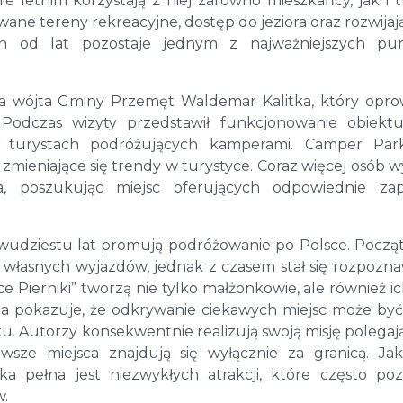
 letnim korzystają z niej zarówno mieszkańcy, jak i t
ane tereny rekreacyjne, dostęp do jeziora oraz rozwijają
nin od lat pozostaje jednym z najważniejszych pu
ca wójta Gminy Przemęt Waldemar Kalitka, który opro
Podczas wizyty przedstawił funkcjonowanie obiektu
 turystach podróżujących kamperami. Camper Park
zmieniające się trendy w turystyce. Coraz więcej osób w
 poszukując miejsc oferujących odpowiednie zap
dwudziestu lat promują podróżowanie po Polsce. Pocz
łasnych wyjazdów, jednak z czasem stał się rozpozn
ce Pierniki” tworzą nie tylko małżonkowie, ale również ic
zina pokazuje, że odkrywanie ciekawych miejsc może być
ku. Autorzy konsekwentnie realizują swoją misję polegaj
wsze miejsca znajdują się wyłącznie za granicą. Ja
a pełna jest niezwykłych atrakcji, które często poz
w.