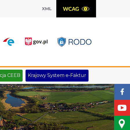
XML
X
cja CEEB
Krajowy System e-Faktur