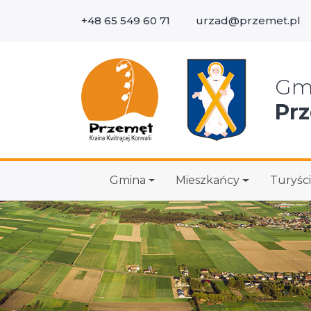
+48 65 549 60 71
urzad@przemet.pl
Wys
Gm
Pr
Gmina
Mieszkańcy
Turyści