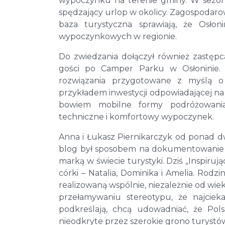
wypoczynku na terenie gminy. W sezonie
spędzający urlop w okolicy. Zagospodarow
baza turystyczna sprawiają, że Osło
wypoczynkowych w regionie.
Do zwiedzania dołączył również zastęp
gości po Camper Parku w Osłoninie. 
rozwiązania przygotowane z myślą o
przykładem inwestycji odpowiadającej na 
bowiem mobilne formy podróżowania,
techniczne i komfortowy wypoczynek.
Anna i Łukasz Piernikarczyk od ponad 
blog był sposobem na dokumentowanie w
marką w świecie turystyki. Dziś „Inspirują
córki – Natalia, Dominika i Amelia. Rod
realizowaną wspólnie, niezależnie od wie
przełamywaniu stereotypu, że najcieka
podkreślają, chcą udowadniać, że Polsk
nieodkryte przez szerokie grono turystó