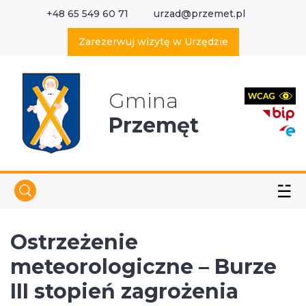
+48 65 549 60 71
urzad@przemet.pl
X
Wyszukaj w serwisie
Zarezerwuj wizytę w Urzędzie
Gmina
Przemęt
☱
Ostrzeżenie
meteorologiczne – Burze
III stopień zagrożenia