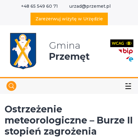
+48 65 549 60 71
urzad@przemet.pl
X
Wyszukaj w serwisie
Zarezerwuj wizytę w Urzędzie
Gmina
Przemęt
☱
Ostrzeżenie
meteorologiczne – Burze II
stopień zagrożenia