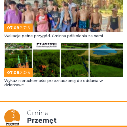
07.08
.2026
Wakacje pełne przygód. Gminna półkolonia za nami
07.08
.2026
Wykaz nieruchomości przeznaczonej do oddania w
dzierżawę
Gmina
Przemęt