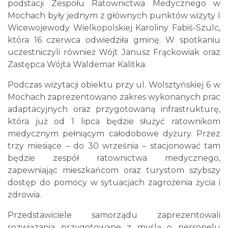
podstacji Zespołu Ratownictwa Medycznego w
Mochach były jednym z głównych punktów wizyty I
Wicewojewody Wielkopolskiej Karoliny Fabiś-Szulc,
która 16 czerwca odwiedziła gminę. W spotkaniu
uczestniczyli również Wójt Janusz Frąckowiak oraz
Zastępca Wójta Waldemar Kalitka.
Podczas wizytacji obiektu przy ul. Wolsztyńskiej 6 w
Mochach zaprezentowano zakres wykonanych prac
adaptacyjnych oraz przygotowaną infrastrukturę,
która już od 1 lipca będzie służyć ratownikom
medycznym pełniącym całodobowe dyżury. Przez
trzy miesiące – do 30 września – stacjonować tam
będzie zespół ratownictwa medycznego,
zapewniając mieszkańcom oraz turystom szybszy
dostęp do pomocy w sytuacjach zagrożenia życia i
zdrowia.
Przedstawiciele samorządu zaprezentowali
rozwiązania przygotowane z myślą o personelu