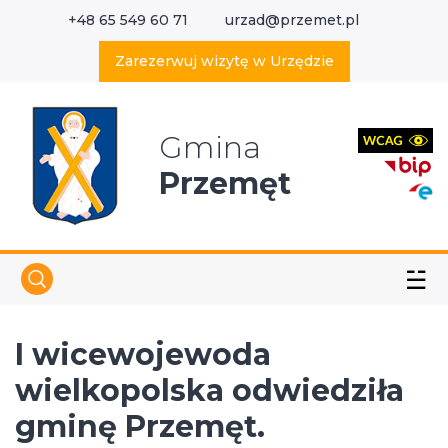
+48 65 549 60 71
urzad@przemet.pl
X
Wyszukaj w serwisie
Zarezerwuj wizytę w Urzędzie
Gmina
Przemęt
☱
I wicewojewoda
wielkopolska odwiedziła
gminę Przemęt.