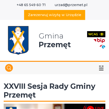
+48 65 549 60 71
urzad@przemet.pl
X
Wyszukaj w serwisie
Zarezerwuj wizytę w Urzędzie
Gmina
Przemęt
☱
XXVIII Sesja Rady Gminy
Przemęt