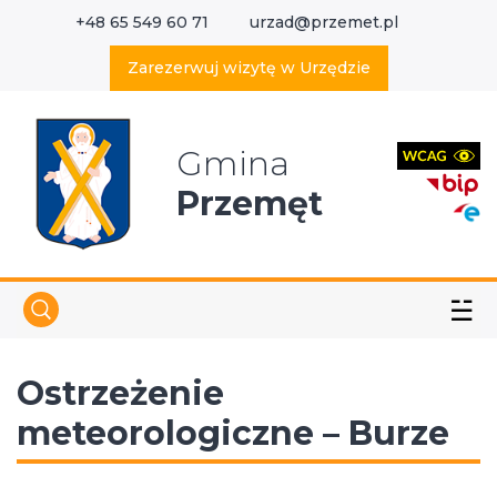
+48 65 549 60 71
urzad@przemet.pl
X
Wyszukaj w serwisie
Zarezerwuj wizytę w Urzędzie
Gmina
Przemęt
☱
Ostrzeżenie
meteorologiczne – Burze