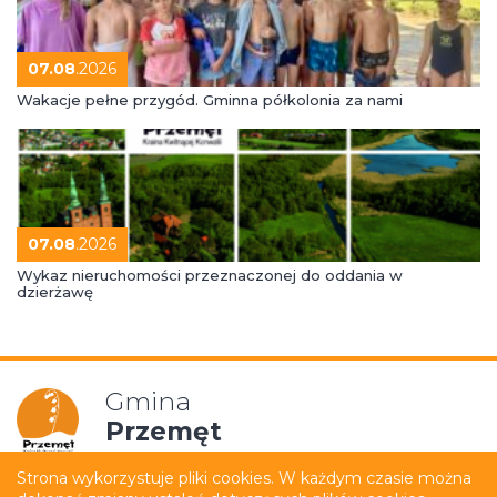
07.08
.2026
Wakacje pełne przygód. Gminna półkolonia za nami
07.08
.2026
Wykaz nieruchomości przeznaczonej do oddania w
dzierżawę
Gmina
Przemęt
Strona wykorzystuje pliki cookies. W każdym czasie można