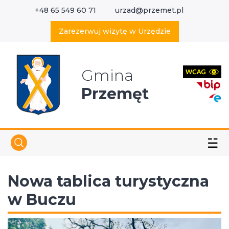
+48 65 549 60 71
urzad@przemet.pl
X
Wyszukaj w serwisie
Zarezerwuj wizytę w Urzędzie
Gmina
Przemęt
☱
Nowa tablica turystyczna
w Buczu