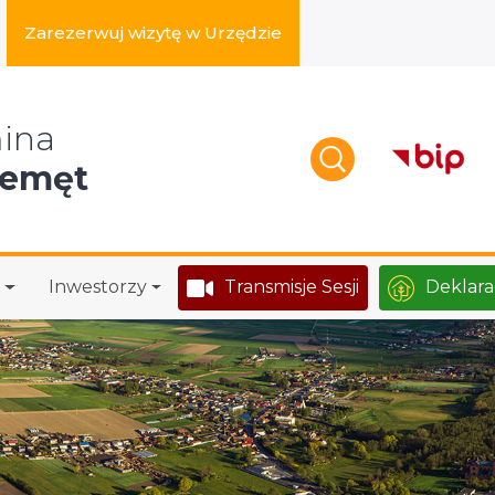
Zarezerwuj wizytę w Urzędzie
zukaj w serwisie
ina
zemęt
Inwestorzy
Transmisje Sesji
Deklara