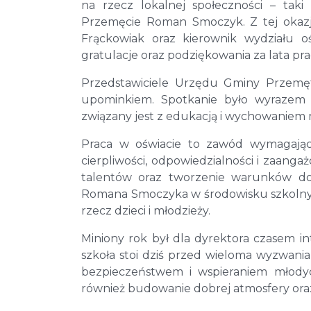
na rzecz lokalnej społeczności – tak
Przemęcie Roman Smoczyk. Z tej okazji
Frąckowiak oraz kierownik wydziału ośw
gratulacje oraz podziękowania za lata pra
Przedstawiciele Urzędu Gminy Przemęt 
upominkiem. Spotkanie było wyrazem 
związany jest z edukacją i wychowaniem
Praca w oświacie to zawód wymagający
cierpliwości, odpowiedzialności i zaanga
talentów oraz tworzenie warunków do 
Romana Smoczyka w środowisku szkolnym 
rzecz dzieci i młodzieży.
Miniony rok był dla dyrektora czasem in
szkoła stoi dziś przed wieloma wyzwani
bezpieczeństwem i wspieraniem młodyc
również budowanie dobrej atmosfery oraz