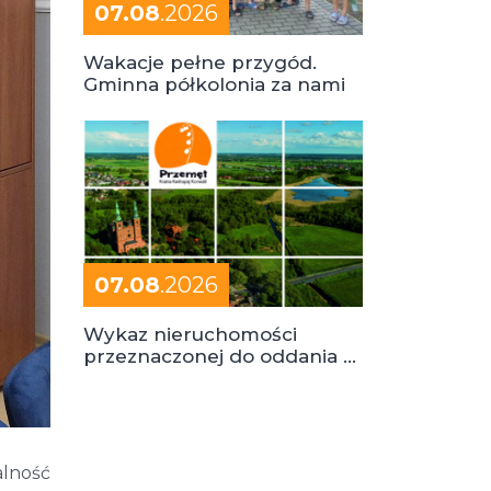
07.08
.2026
Wakacje pełne przygód.
Gminna półkolonia za nami
07.08
.2026
Wykaz nieruchomości
przeznaczonej do oddania w
dzierżawę
alność