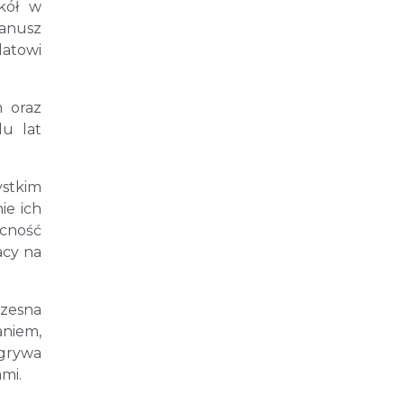
zkół w
Janusz
latowi
m oraz
u lat
ystkim
ie ich
ecność
acy na
czesna
aniem,
dgrywa
mi.