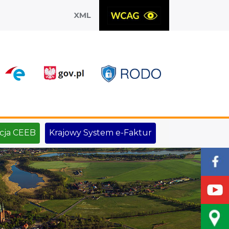
XML
X
cja CEEB
Krajowy System e-Faktur