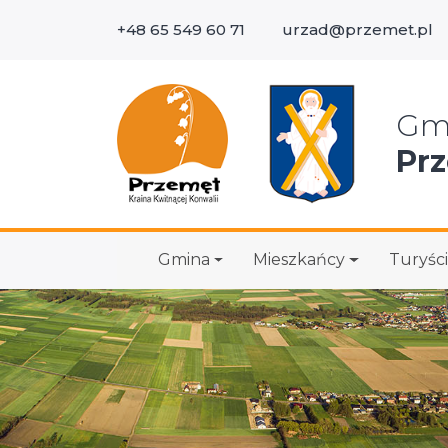
+48 65 549 60 71
urzad@przemet.pl
Wys
Gm
Pr
Gmina
Mieszkańcy
Turyści