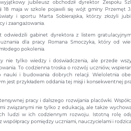
i wyjątkowy jubileusz obchodził dyrektor Zespołu S
 18 maja w szkole pojawili się wójt gminy Przemęt 
iaty i sportu Marta Sobierajska, którzy złożyli jubi
cy i zaangażowania.
odwiedzili gabinet dyrektora z listem gratulacyjny
uznania dla pracy Romana Smoczyka, który od wiel
 młodego pokolenia.
 nie tylko wiedzy i doświadczenia, ale przede wsz
żowania. To codzienna troska o rozwój uczniów, wspieran
nauki i budowania dobrych relacji. Wieloletnia ob
jest przykładem oddania tej misji i konsekwentnej pr
tensywnej pracy i dalszego rozwijania placówki. Współ
ami związanymi nie tylko z edukacją, ale także wychow
h ludzi w ich codziennym rozwoju. Istotną rolę o
 współpracy pomiędzy uczniami, nauczycielami i rodzica