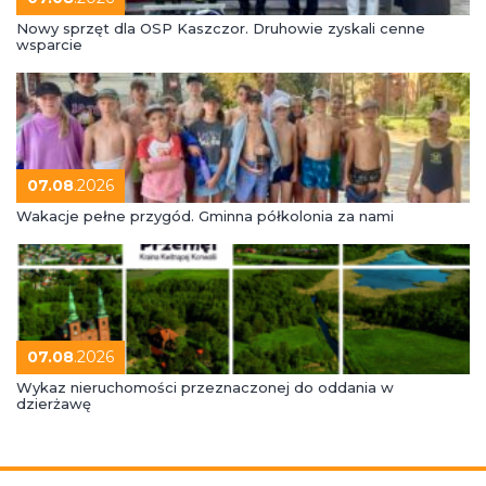
Nowy sprzęt dla OSP Kaszczor. Druhowie zyskali cenne
wsparcie
07.08
.2026
Wakacje pełne przygód. Gminna półkolonia za nami
07.08
.2026
Wykaz nieruchomości przeznaczonej do oddania w
dzierżawę