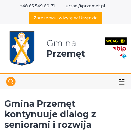
+48 65 549 60 71
urzad@przemet.pl
X
Wyszukaj w serwisie
Zarezerwuj wizytę w Urzędzie
Gmina
Przemęt
☱
Gmina Przemęt
kontynuuje dialog z
seniorami i rozwija