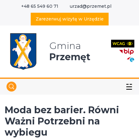
+48 65 549 60 71
urzad@przemet.pl
X
Wyszukaj w serwisie
Zarezerwuj wizytę w Urzędzie
Gmina
Przemęt
☱
Moda bez barier. Równi
Ważni Potrzebni na
wybiegu