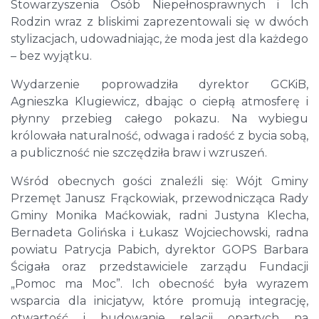
Stowarzyszenia Osób Niepełnosprawnych i Ich
Rodzin wraz z bliskimi zaprezentowali się w dwóch
stylizacjach, udowadniając, że moda jest dla każdego
– bez wyjątku.
Wydarzenie poprowadziła dyrektor GCKiB,
Agnieszka Klugiewicz, dbając o ciepłą atmosferę i
płynny przebieg całego pokazu. Na wybiegu
królowała naturalność, odwaga i radość z bycia sobą,
a publiczność nie szczędziła braw i wzruszeń.
Wśród obecnych gości znaleźli się: Wójt Gminy
Przemęt Janusz Frąckowiak, przewodnicząca Rady
Gminy Monika Maćkowiak, radni Justyna Klecha,
Bernadeta Golińska i Łukasz Wojciechowski, radna
powiatu Patrycja Pabich, dyrektor GOPS Barbara
Ścigała oraz przedstawiciele zarządu Fundacji
„Pomoc ma Moc”. Ich obecność była wyrazem
wsparcia dla inicjatyw, które promują integrację,
otwartość i budowanie relacji opartych na