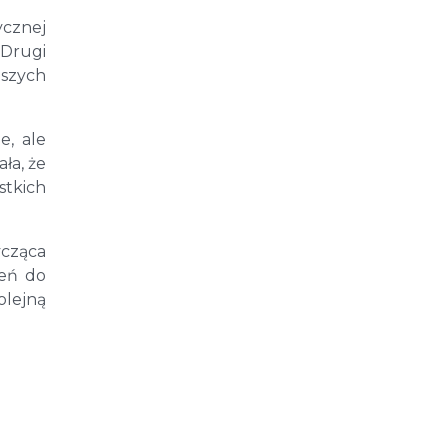
cznej
 Drugi
dszych
e, ale
ła, że
stkich
cząca
zeń do
olejną