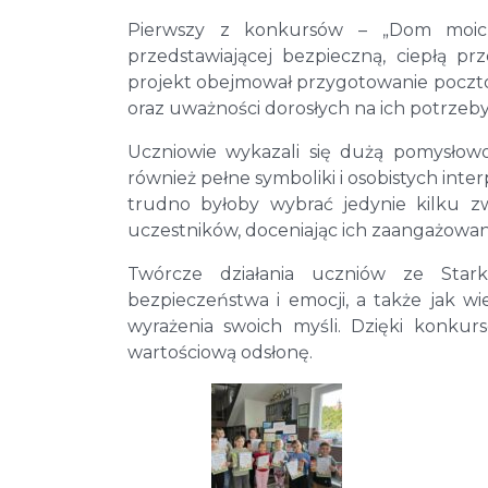
Pierwszy z konkursów – „Dom moich
przedstawiającej bezpieczną, ciepłą pr
projekt obejmował przygotowanie pocztów
oraz uważności dorosłych na ich potrzeby
Uczniowie wykazali się dużą pomysłowośc
również pełne symboliki i osobistych int
trudno byłoby wybrać jedynie kilku z
uczestników, doceniając ich zaangażowani
Twórcze działania uczniów ze Stark
bezpieczeństwa i emocji, a także jak wi
wyrażenia swoich myśli. Dzięki konku
wartościową odsłonę.