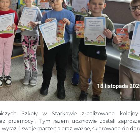
czych Szkoły w Starkowie zrealizowano kolejny
bez przemocy”. Tym razem uczniowie zostali zaprosz
m wyrazić swoje marzenia oraz ważne, skierowane do dor