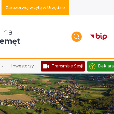
Zarezerwuj wizytę w Urzędzie
zukaj w serwisie
ina
zemęt
Inwestorzy
Transmisje Sesji
Deklara