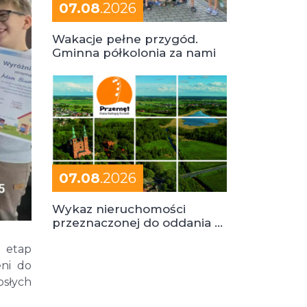
07.08
.2026
Wakacje pełne przygód.
Gminna półkolonia za nami
07.08
.2026
Wykaz nieruchomości
przeznaczonej do oddania w
dzierżawę
 etap
eni do
osłych