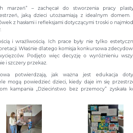
 marzeń” – zachęcał do stworzenia pracy plasty
zestrzeń, jaką dzieci utożsamiają z idealnym domem.
ek z hasłami i refleksjami dotyczącymi troski o najmło
.
ią i wrażliwością. Ich prace były nie tylko estetyczn
erpretacji. Właśnie dlatego komisja konkursowa zdecydowa
wycięzców. Podjęto więc decyzję o wyróżnieniu wszy
e i szczery przekaz.
owa potwierdzają, jak ważna jest edukacja doty
ele mogą powiedzieć dzieci, kiedy daje im się przestr
rsom kampania „Dzieciństwo bez przemocy” zyskała k