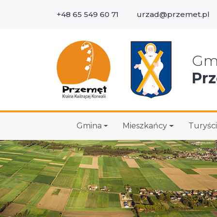
+48 65 549 60 71
urzad@przemet.pl
Wys
Gm
Pr
Gmina
Mieszkańcy
Turyści