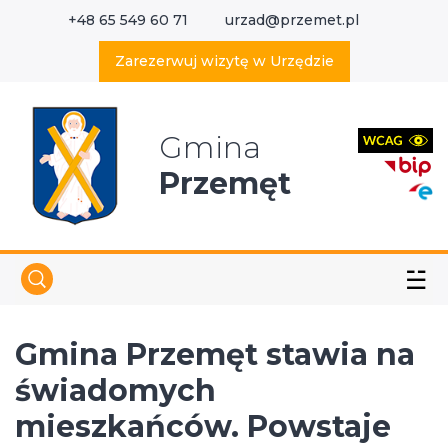
+48 65 549 60 71
urzad@przemet.pl
X
Wyszukaj w serwisie
Zarezerwuj wizytę w Urzędzie
Gmina
Przemęt
☱
Gmina Przemęt stawia na
świadomych
mieszkańców. Powstaje