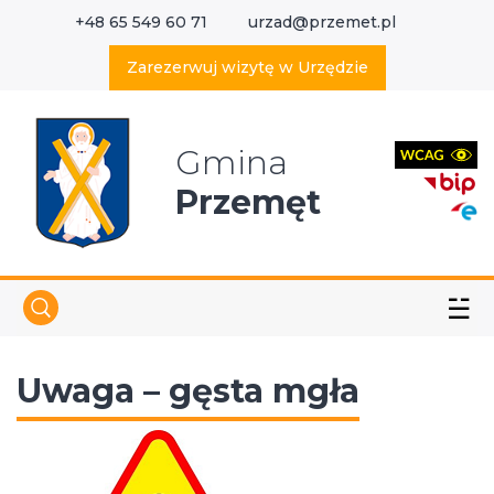
+48 65 549 60 71
urzad@przemet.pl
X
Wyszukaj w serwisie
Zarezerwuj wizytę w Urzędzie
Gmina
Przemęt
☱
Uwaga – gęsta mgła