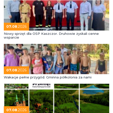
07.08
.2026
Nowy sprzęt dla OSP Kaszczor. Druhowie zyskali cenne
wsparcie
07.08
.2026
Wakacje pełne przygód. Gminna półkolonia za nami
07.08
.2026