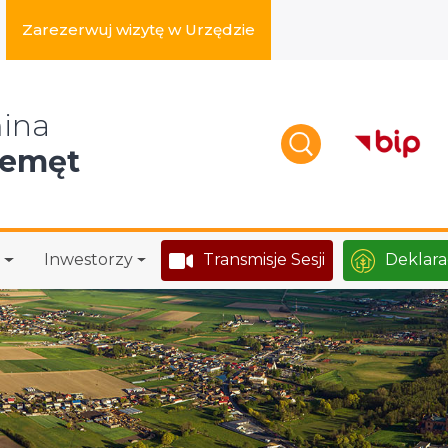
Zarezerwuj wizytę w Urzędzie
zukaj w serwisie
ina
zemęt
Inwestorzy
Transmisje Sesji
Deklara