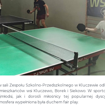
 w sali Zespołu Szkolno-Przedszkolnego w Kluczewie odb
 mieszkańców wsi Kluczewo, Borek i Siekowo. W spor
łodsi, jak i dorośli miłośnicy tej popularnej dyscy
tmosfera wypełniona była duchem fair play.