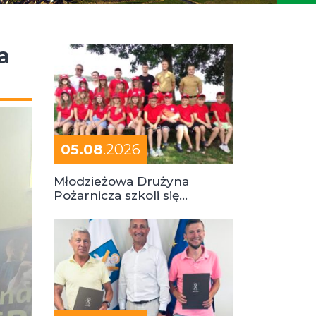
a
05.08
.2026
Młodzieżowa Drużyna
Pożarnicza szkoli się
podczas obozu