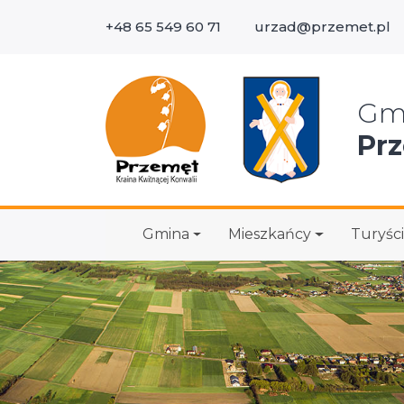
+48 65 549 60 71
urzad@przemet.pl
Wys
Gm
Pr
Gmina
Mieszkańcy
Turyści