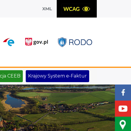
XML
X
cja CEEB
Krajowy System e-Faktur