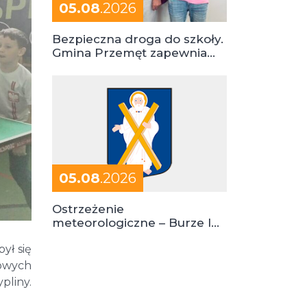
05.08
.2026
Bezpieczna droga do szkoły.
Gmina Przemęt zapewnia
dowóz do szkół i ośrodków
05.08
.2026
Ostrzeżenie
meteorologiczne – Burze I
stopień zagrożenia
ył się
towych
pliny.