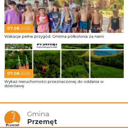
07.08
.2026
Wakacje pełne przygód. Gminna półkolonia za nami
07.08
.2026
Wykaz nieruchomości przeznaczonej do oddania w
dzierżawę
Gmina
Przemęt