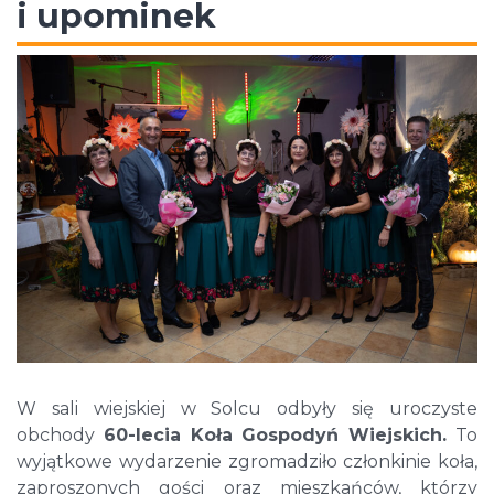
i upominek
W sali wiejskiej w Solcu odbyły się uroczyste
obchody
60-lecia Koła Gospodyń Wiejskich.
To
wyjątkowe wydarzenie zgromadziło członkinie koła,
zaproszonych gości oraz mieszkańców, którzy