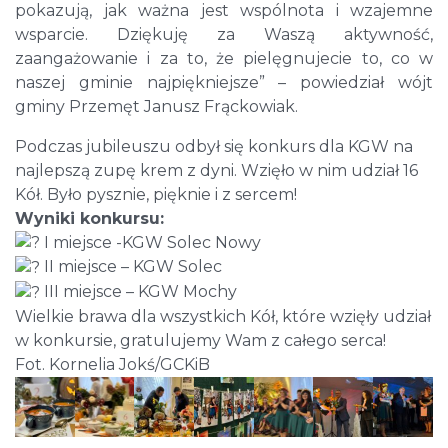
pokazują, jak ważna jest wspólnota i wzajemne
wsparcie. Dziękuję za Waszą aktywność,
zaangażowanie i za to, że pielęgnujecie to, co w
naszej gminie najpiękniejsze” – powiedział wójt
gminy Przemęt Janusz Frąckowiak.
Podczas jubileuszu odbył się konkurs dla KGW na
najlepszą zupę krem z dyni. Wzięło w nim udział 16
Kół. Było pysznie, pięknie i z sercem!
Wyniki konkursu:
I miejsce -KGW Solec Nowy
II miejsce – KGW Solec
III miejsce – KGW Mochy
Wielkie brawa dla wszystkich Kół, które wzięły udział
w konkursie, gratulujemy Wam z całego serca!
Fot. Kornelia Jokś/GCKiB