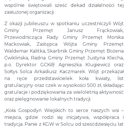
wspólnie świętowali sześć dekad działalności tej
zasłużonej organizacji.
Z okazji jubileuszu w spotkaniu uczestniczyli Wójt
Gminy Przemęt Janusz Frąckowiak,
Przewodnicząca Rady Gminy Przemęt Monika
Maćkowiak, Zastępca Wójta Gminy Przemęt
Waldemar Kalitka, Skarbnik Gminy Przemęt Bożena
Ćwiklińska, Radna Gminy Przemęt Justyna Klecha,
p.o. Dyrektor GCKiB Agnieszka Klugiewicz oraz
Sołtys Solca Arkadiusz Kaczmarek. Wójt przekazał
na ręce przedstawicielek koła kwiaty, list
gratulacyjny oraz czek w wysokości 500 zł, składając
gratulacje i podziękowania za wieloletnią aktywność
oraz pielęgnowanie lokalnych tradycji.
„Koła Gospodyń Wiejskich to serce naszych wsi –
miejsca, gdzie rodzi się inicjatywa, współpraca i
tradycja. Panie z KGW w Solcu od sześćdziesięciu lat