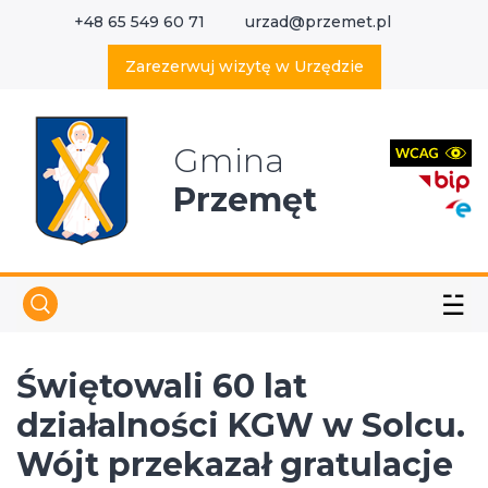
+48 65 549 60 71
urzad@przemet.pl
X
Wyszukaj w serwisie
Zarezerwuj wizytę w Urzędzie
Gmina
Przemęt
☱
Świętowali 60 lat
działalności KGW w Solcu.
Wójt przekazał gratulacje