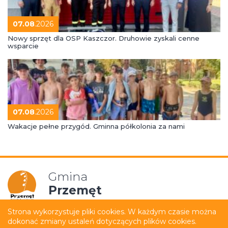
07.08
.2026
Nowy sprzęt dla OSP Kaszczor. Druhowie zyskali cenne
wsparcie
07.08
.2026
Wakacje pełne przygód. Gminna półkolonia za nami
Gmina
Przemęt
Strona wykorzystuje pliki cookies. W każdym czasie można
dokonać zmiany ustaleń dotyczących plików cookies.
Mapa strony
Polityka prywatności