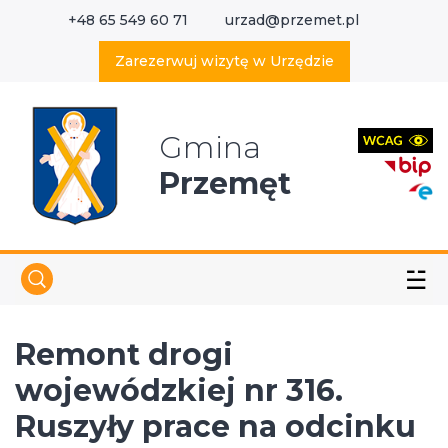
+48 65 549 60 71
urzad@przemet.pl
X
Wyszukaj w serwisie
Zarezerwuj wizytę w Urzędzie
Gmina
Przemęt
☱
Remont drogi
wojewódzkiej nr 316.
Ruszyły prace na odcinku