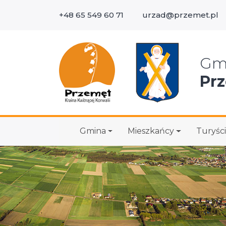
+48 65 549 60 71
urzad@przemet.pl
Wys
Gm
Pr
Gmina
Mieszkańcy
Turyści