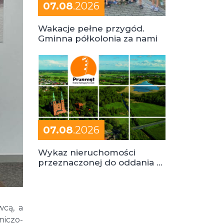
07.08
.2026
Wakacje pełne przygód.
Gminna półkolonia za nami
07.08
.2026
Wykaz nieruchomości
przeznaczonej do oddania w
dzierżawę
cą, a
iczo-