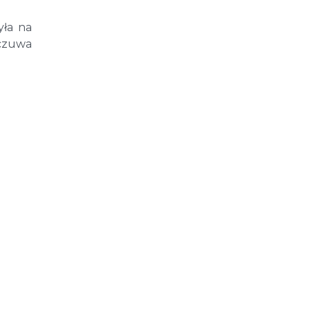
yła na
 czuwa