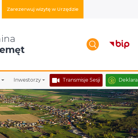
Zarezerwuj wizytę w Urzędzie
zukaj w serwisie
ina
zemęt
Inwestorzy
Transmisje Sesji
Deklara