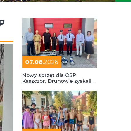
P
07.08
.2026
Nowy sprzęt dla OSP
Kaszczor. Druhowie zyskali
cenne wsparcie