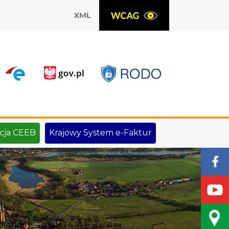
XML
X
cja CEEB
Krajowy System e-Faktur