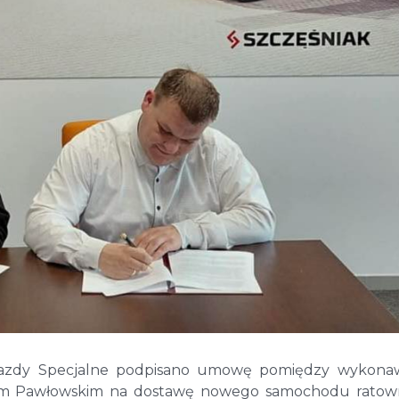
zdy Specjalne
podpisano umowę pomiędzy wykonaw
em Pawłowskim na dostawę nowego samochodu ratown