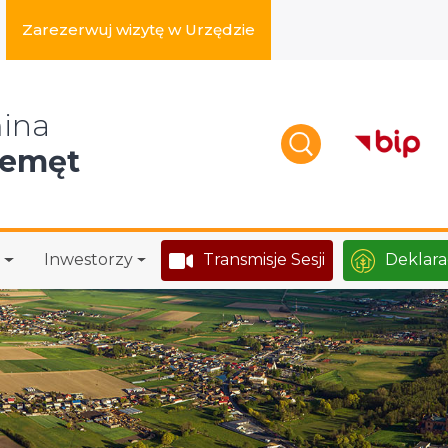
Zarezerwuj wizytę w Urzędzie
zukaj w serwisie
ina
zemęt
Inwestorzy
Transmisje Sesji
Deklara