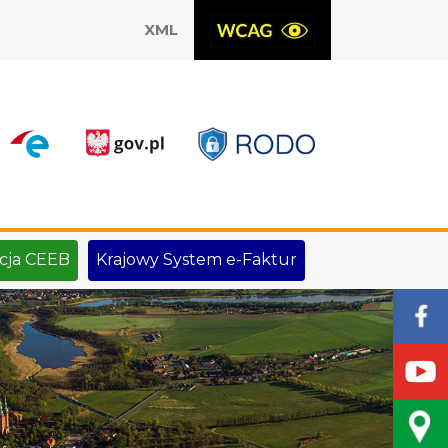
XML
X
cja CEEB
Krajowy System e-Faktur