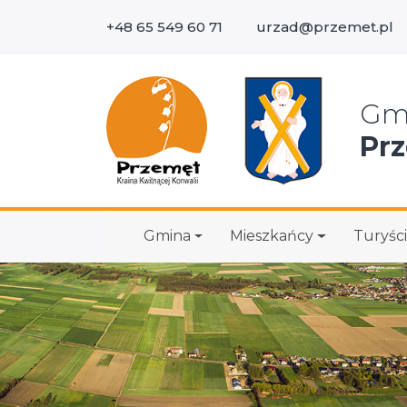
+48 65 549 60 71
urzad@przemet.pl
Wys
Gm
Pr
Gmina
Mieszkańcy
Turyści