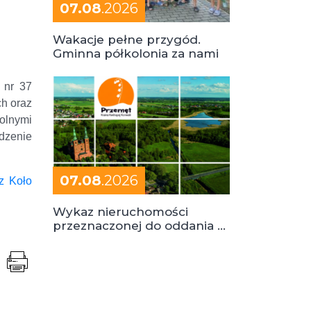
07.08
.2026
Wakacje pełne przygód.
Gminna półkolonia za nami
 nr 37
h oraz
olnymi
dzenie
07.08
.2026
z Koło
Wykaz nieruchomości
przeznaczonej do oddania w
dzierżawę