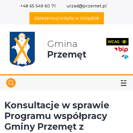
+48 65 549 60 71
urzad@przemet.pl
X
Wyszukaj w serwisie
Zarezerwuj wizytę w Urzędzie
Gmina
Przemęt
☱
Konsultacje w sprawie
Programu współpracy
Gminy Przemęt z