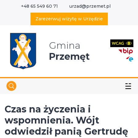
+48 65 549 60 71
urzad@przemet.pl
X
Wyszukaj w serwisie
Zarezerwuj wizytę w Urzędzie
Gmina
Przemęt
☱
Czas na życzenia i
wspomnienia. Wójt
odwiedził panią Gertrudę