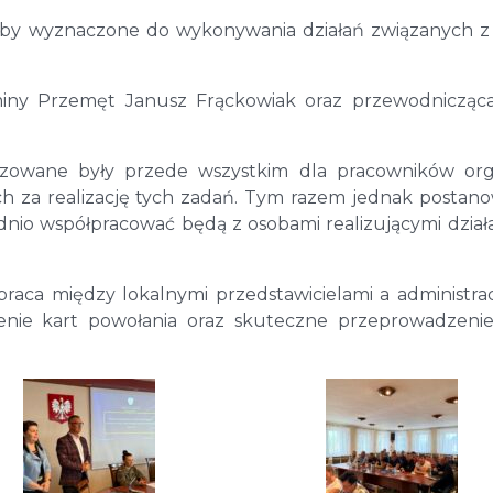
 osoby wyznaczone do wykonywania działań związanych z
gminy Przemęt Janusz Frąckowiak oraz przewodnicząc
nizowane były przede wszystkim dla pracowników or
ych za realizację tych zadań. Tym razem jednak postan
ednio współpracować będą z osobami realizującymi dział
praca między lokalnymi przedstawicielami a administrac
nie kart powołania oraz skuteczne przeprowadzenie