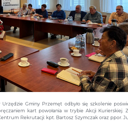
 w Urzędzie Gminy Przemęt odbyło się szkolenie pośw
ręczaniem kart powołania w trybie Akcji Kurierskiej. Z
entrum Rekrutacji: kpt. Bartosz Szymczak oraz ppor. J