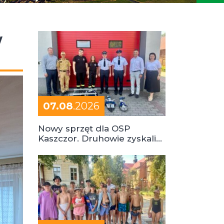
w
07.08
.2026
Nowy sprzęt dla OSP
Kaszczor. Druhowie zyskali
cenne wsparcie