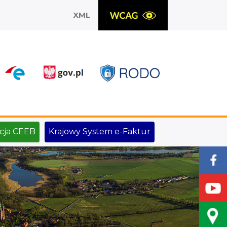
XML
X
cja CEEB
Krajowy System e-Faktur