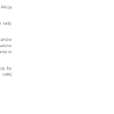
 Akcją
a rady
ganów
owiono
ania w
ją, by
 całej