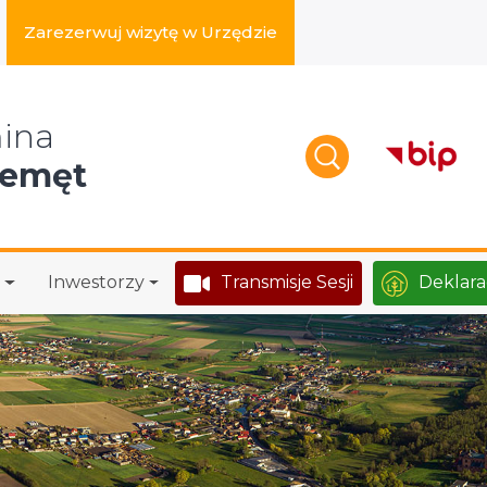
Zarezerwuj wizytę w Urzędzie
zukaj w serwisie
ina
zemęt
Inwestorzy
Transmisje Sesji
Deklara