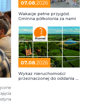
07.08
.2026
Wakacje pełne przygód.
Gminna półkolonia za nami
07.08
.2026
Wykaz nieruchomości
przeznaczonej do oddania w
dzierżawę
ięcone
ajęcia
ustyna