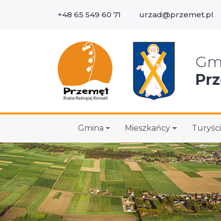
+48 65 549 60 71
urzad@przemet.pl
Wys
Gm
Pr
Gmina
Mieszkańcy
Turyści