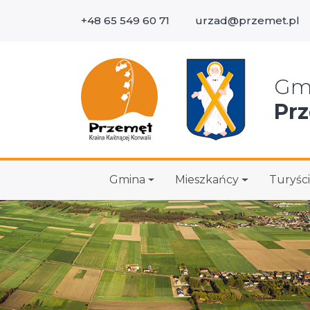
+48 65 549 60 71
urzad@przemet.pl
Wys
Gm
Pr
Gmina
Mieszkańcy
Turyści