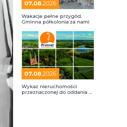
07.08
.2026
Wakacje pełne przygód.
Gminna półkolonia za nami
07.08
.2026
Wykaz nieruchomości
przeznaczonej do oddania w
dzierżawę