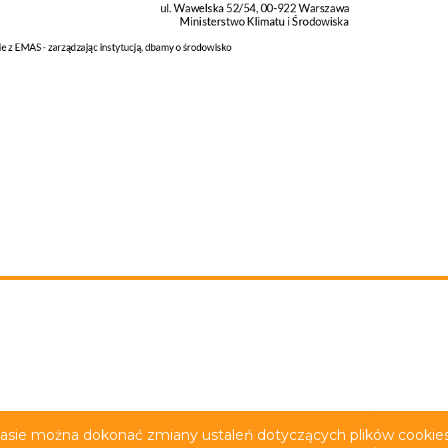
rywatności
Deklaracja dostępności
Film z tłumacze
zasie można dokonać zmiany ustaleń dotyczących plików cookies.