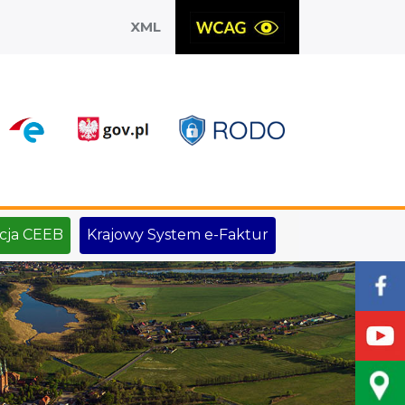
XML
X
cja CEEB
Krajowy System e-Faktur