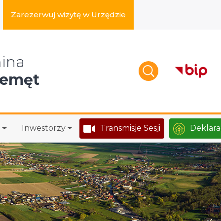
Zarezerwuj wizytę w Urzędzie
zukaj w serwisie
ina
zemęt
Inwestorzy
Transmisje Sesji
Deklara