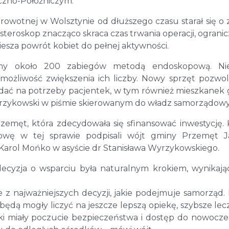
czno-Położniczym.
rowotnej w Wolsztynie od dłuższego czasu starał się o
steroskop znacząco skraca czas trwania operacji, ogranic
esza powrót kobiet do pełnej aktywności.
my około 200 zabiegów metodą endoskopową. Nies
możliwość zwiększenia ich liczby. Nowy sprzęt pozwo
iadać na potrzeby pacjentek, w tym również mieszkanek
yrzykowski w piśmie skierowanym do władz samorządowy
rzemęt, która zdecydowała się sfinansować inwestycję.
mowę w tej sprawie podpisali wójt gminy Przemęt 
r Karol Mońko w asyście dr Stanisława Wyrzykowskiego.
decyzja o wsparciu była naturalnym krokiem, wynikaj
 z najważniejszych decyzji, jakie podejmuje samorząd. 
c będą mogły liczyć na jeszcze lepszą opiekę, szybsze lecz
ki miały poczucie bezpieczeństwa i dostęp do nowocz