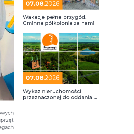
07.08
.2026
Wakacje pełne przygód.
Gminna półkolonia za nami
07.08
.2026
Wykaz nieruchomości
przeznaczonej do oddania w
dzierżawę
dowych
sprzęt
egach