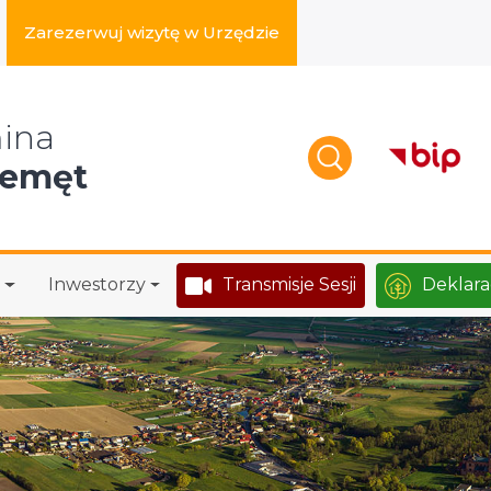
Zarezerwuj wizytę w Urzędzie
zukaj w serwisie
ina
zemęt
Inwestorzy
Transmisje Sesji
Deklara