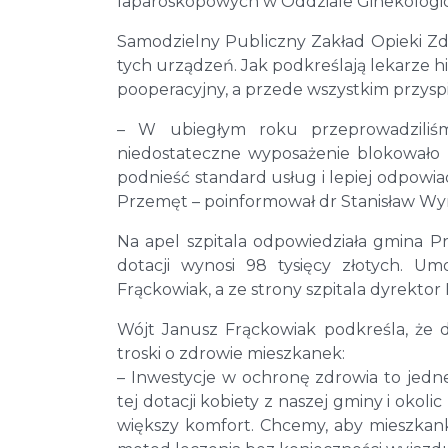
laparoskopowych w Oddziale Ginekologi
Samodzielny Publiczny Zakład Opieki Zd
tych urządzeń. Jak podkreślają lekarze hi
pooperacyjny, a przede wszystkim przyspi
– W ubiegłym roku przeprowadziliś
niedostateczne wyposażenie blokowało 
podnieść standard usług i lepiej odpow
Przemęt – poinformował dr Stanisław W
Na apel szpitala odpowiedziała gmina P
dotacji wynosi 98 tysięcy złotych. U
Frąckowiak, a ze strony szpitala dyrekto
Wójt Janusz Frąckowiak podkreśla, że 
troski o zdrowie mieszkanek:
– Inwestycje w ochronę zdrowia to jedne
tej dotacji kobiety z naszej gminy i okoli
większy komfort. Chcemy, aby mieszkan