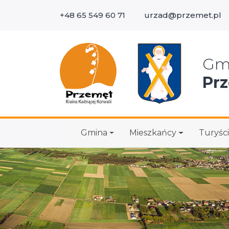
+48 65 549 60 71
urzad@przemet.pl
Wys
Gm
Pr
Gmina
Mieszkańcy
Turyści