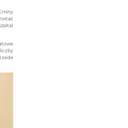
 Gminy
zostać
zpital
iatowe
liczby
przede