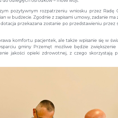
u do odległych ośrodków – mówi wójt.
jszym pozytywnym rozpatrzeniu wniosku przez Radę
n w budżecie. Zgodnie z zapisami umowy, zadanie ma 
 dotacja przekazana zostanie po przedstawieniu przez s
rawa komfortu pacjentek, ale także wpisanie się w św
 wsparciu gminy Przemęt możliwe będzie zwiększenie 
nie jakości opieki zdrowotnej, z czego skorzystają 