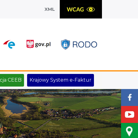
XML
X
cja CEEB
Krajowy System e-Faktur