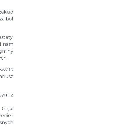
 zakup
za ból
tety,
li nam
 gminy
ch.
 Kwota
Janusz
ącym z
Dzięki
enie i
esnych