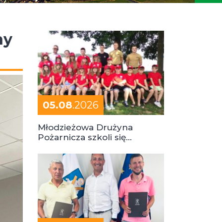
ny
05.08
.2026
Młodzieżowa Drużyna
Pożarnicza szkoli się
podczas obozu