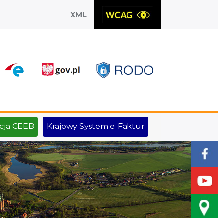
XML
X
cja CEEB
Krajowy System e-Faktur