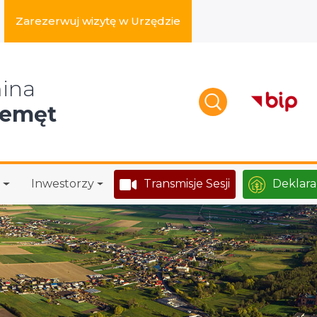
Zarezerwuj wizytę w Urzędzie
zukaj w serwisie
ina
zemęt
Inwestorzy
Transmisje Sesji
Deklara