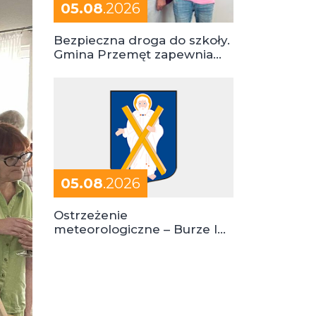
05.08
.2026
Bezpieczna droga do szkoły.
Gmina Przemęt zapewnia
dowóz do szkół i ośrodków
05.08
.2026
Ostrzeżenie
meteorologiczne – Burze I
stopień zagrożenia