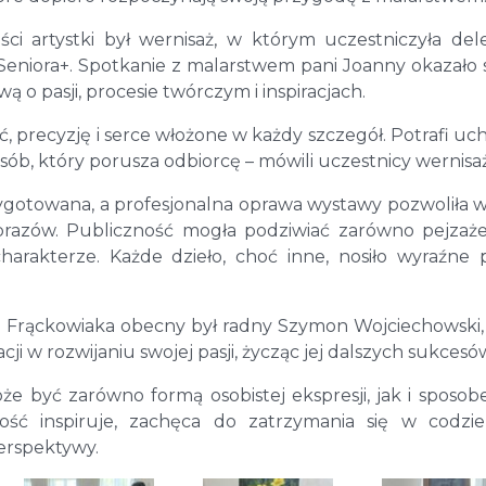
i artystki był wernisaż, w którym uczestniczyła del
iora+. Spotkanie z malarstwem pani Joanny okazało s
 o pasji, procesie twórczym i inspiracjach.
, precyzję i serce włożone w każdy szczegół. Potrafi uc
osób, który porusza odbiorcę – mówili uczestnicy wernisa
ygotowana, a profesjonalna oprawa wystawy pozwoliła w
razów. Publiczność mogła podziwiać zarówno pejzaże,
arakterze. Każde dzieło, choć inne, nosiło wyraźne 
 Frąckowiaka obecny był radny Szymon Wojciechowski,
ji w rozwijaniu swojej pasji, życząc jej dalszych sukcesó
że być zarówno formą osobistej ekspresji, jak i sposo
ość inspiruje, zachęca do zatrzymania się w codz
perspektywy.