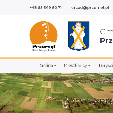
+48 65 549 60 71
urzad@przemet.pl
Wys
Gm
Pr
Gmina
Mieszkańcy
Turyści