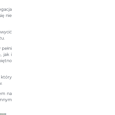
egacja
ię nie
hwycić
żu.
 pełni
 jak i
piętno
 który
w.
bem na
iennym