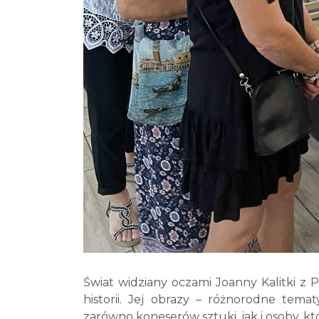
Świat widziany oczami Joanny Kalitki z 
historii. Jej obrazy – różnorodne tema
zarówno koneserów sztuki, jak i osoby, 