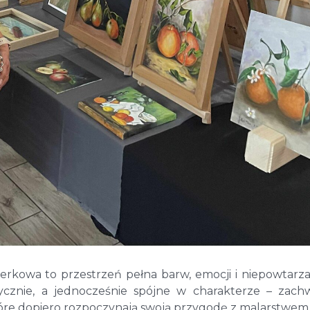
Perkowa to przestrzeń pełna barw, emocji i niepowtarz
tycznie, a jednocześnie spójne w charakterze – zach
które dopiero rozpoczynają swoją przygodę z malarstwem