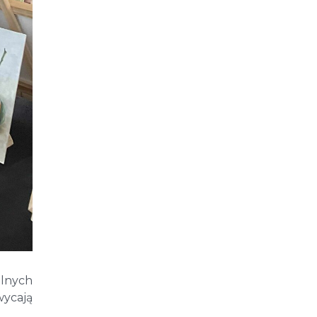
alnych
wycają
.