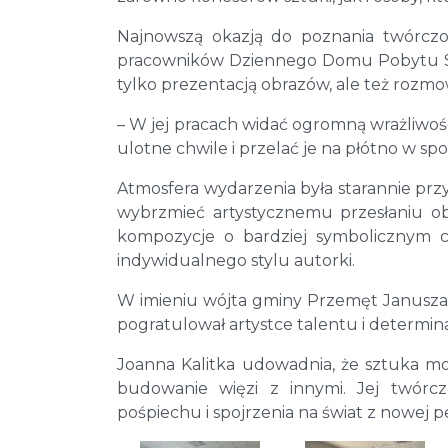
Najnowszą okazją do poznania twórczośc
pracowników Dziennego Domu Pobytu Sen
tylko prezentacją obrazów, ale też rozmową
– W jej pracach widać ogromną wrażliwość
ulotne chwile i przelać je na płótno w sp
Atmosfera wydarzenia była starannie prz
wybrzmieć artystycznemu przesłaniu ob
kompozycje o bardziej symbolicznym ch
indywidualnego stylu autorki.
W imieniu wójta gminy Przemęt Janusza
pogratulował artystce talentu i determinac
Joanna Kalitka udowadnia, że sztuka mo
budowanie więzi z innymi. Jej twórcz
pośpiechu i spojrzenia na świat z nowej 